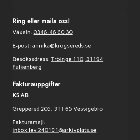
Ring eller maila oss!
Växeln:
0346-46 60 30
E-post:
annika@krogsereds.se
Besöksadress:
Tröinge 110, 31194
Falkenberg
Fakturauppgifter
KS AB
Greppered 205, 311 65 Vessigebro
Fakturamejl:
inbox.lev.240191@arkivplats.se