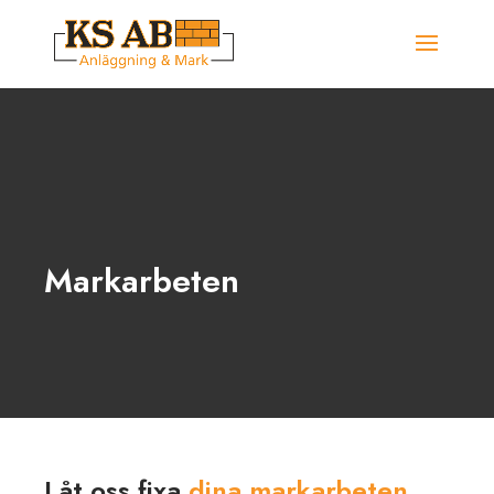
Markarbeten
Låt oss fixa
dina markarbeten